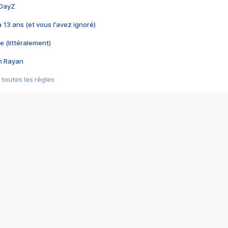
 DayZ
 a 13 ans (et vous l'avez ignoré)
e (littéralement)
im Rayan
 toutes les règles
s les jeux vidéo
us choquant de Rockstar ? - Le scandale BULLY
e plus moche de Steam
du RÊVE tourne au CAUCHEMAR
pendant 8 heures
it… à tort
umiliés par un jeu vidéo
ire - Final Fantasy 8