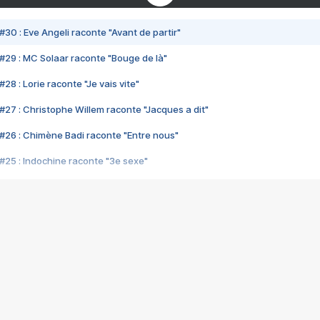
#30 : Eve Angeli raconte "Avant de partir"
#29 : MC Solaar raconte "Bouge de là"
28 : Lorie raconte "Je vais vite"
#27 : Christophe Willem raconte "Jacques a dit"
#26 : Chimène Badi raconte "Entre nous"
#25 : Indochine raconte "3e sexe"
#24 : Zaho raconte "C'est chelou"
#23 : Patrick Bruel raconte "Au café des délices"
#22 : Kyo raconte "Le chemin"
#21 : Nolwenn Leroy raconte "Cassé"
#20 : Patrick Hernandez raconte "Born to be alive"
#19 : Lorie raconte "Près de moi"