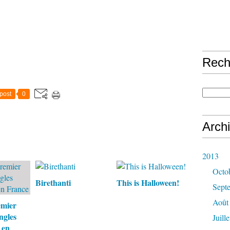
Rech
post
0
Arch
2013
Octo
Birethanti
This is Halloween!
Sept
Août
emier
ngles
Juille
 en