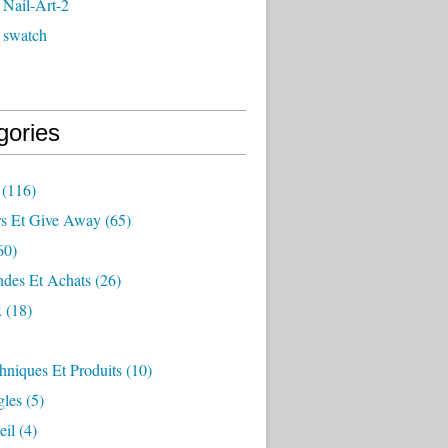
 Nail-Art-2
 swatch
gories
(116)
s Et Give Away
(65)
60)
es Et Achats
(26)
x
(18)
hniques Et Produits
(10)
les
(5)
eil
(4)