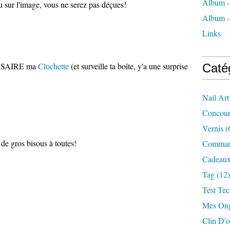
Album -
 sur l'image, vous ne serez pas déçues!
Album -
Links
ERSAIRE ma
Clochette
(et surveille ta boîte, y'a une surprise
Caté
Nail Art
Concour
Vernis
(
 de gros bisous à toutes!
Command
Cadeau
Tag
(12)
Test Tec
Mes Ong
Clin D'o