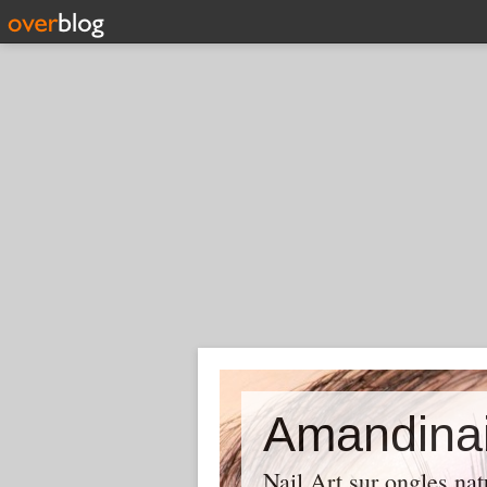
Amandinai
Nail Art sur ongles nat