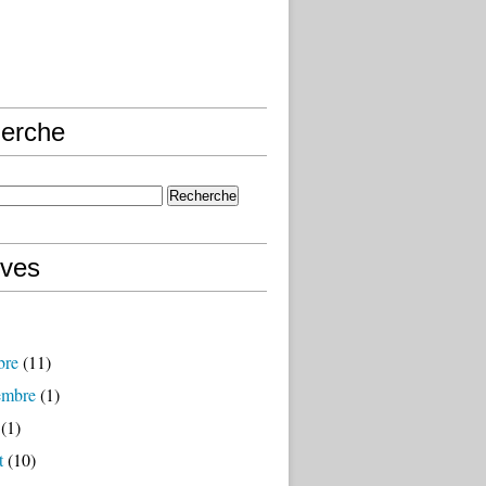
erche
ives
bre
(11)
embre
(1)
(1)
t
(10)