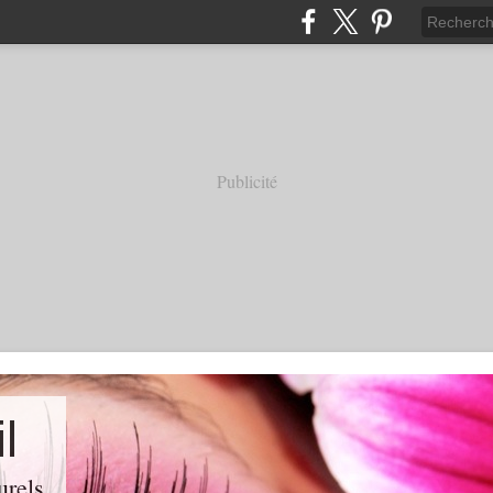
Publicité
l
urels